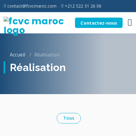
contact@fcvcmaroc.com
+212 522 31 26 06
Contactez-nous
Accueil
Réalisation
Réalisation
Tous